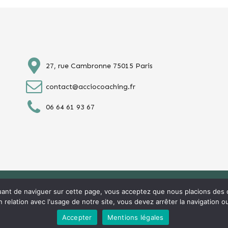
27, rue Cambronne 75015 Paris
contact@acciocoaching.fr
06 64 61 93 67
uant de naviguer sur cette page, vous acceptez que nous placions des 
relation avec l'usage de notre site, vous devez arrêter la navigation o
Accepter
Mentions légales