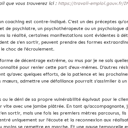
il que vous trouverez ici :
https://travail-emploi.gouv.fr
 coaching est contre-indiqué. C’est un des préceptes qu’on 
net de psychiatre, un psychothérapeute ou un psychologue du
dans la réalité, certaines manifestations sont évidentes à dét
rdent de s’en sortir, peuvent prendre des formes extraordina
 le choc de l’écroulement.
orme de décentrage extrême, ou mus par je ne sais quelles f
sonnalité pour renier cette part d’eux-mêmes. D’autres résis
ent qu’avec quelques efforts, de la patience et les prochaine
 mœurs, admettre une défaillance pourrait s’assimiler à un 
 ou le déni de sa propre vulnérabilité équivaut pour le clien
r vite avec une jambe plâtrée. En tant qu’accompagnante, je 
s’en sortir, mais une fois les premiers mètres parcourus, ils
ntré uniquement sur l’écoute et la reconnexion aux réalisat
r au moins se remettre en marche. Et une pause temporelle es