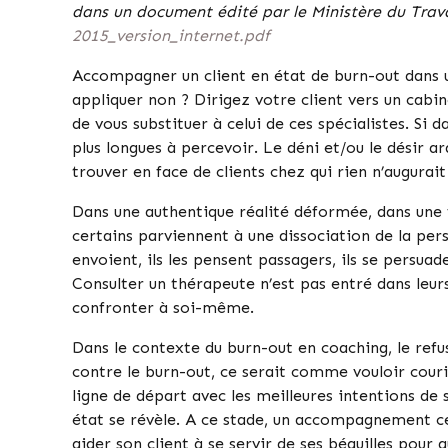
dans un document édité par le Ministère du Trava
2015_version_internet.pdf
Accompagner un client en état de burn-out dans un
appliquer non ? Dirigez votre client vers un cabi
de vous substituer à celui de ces spécialistes. Si 
plus longues à percevoir. Le déni et/ou le désir a
trouver en face de clients chez qui rien n’augurait
Dans une authentique réalité déformée, dans une f
certains parviennent à une dissociation de la per
envoient, ils les pensent passagers, ils se persuad
Consulter un thérapeute n’est pas entré dans leurs
confronter à soi-même.
Dans le contexte du burn-out en coaching, le refus
contre le burn-out, ce serait comme vouloir couri
ligne de départ avec les meilleures intentions de 
état se révèle. A ce stade, un accompagnement ce
aider son client à se servir de ses béquilles pou