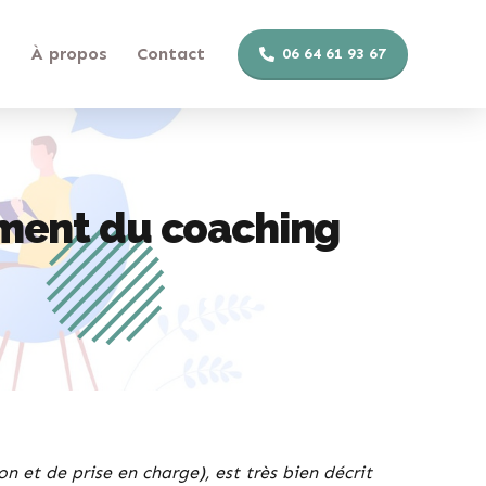
s
À propos
Contact
06 64 61 93 67
ment du coaching
 et de prise en charge), est très bien décrit