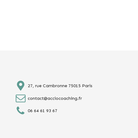
27, rue Cambronne 75015 Paris
contact@acciocoaching.fr
06 64 61 93 67