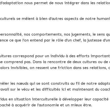
’adaptation nous permet de nous intégrer dans les relation
 culturels se mêlent à bien d’autres aspects de notre humanit
e personnalité, nos comportements, nos jugements, le sens q
nce ce que l’on entend par le rôle d’un chef, la justesse d’un
ultures correspond pour un individu à des efforts importan
e comprend pas. Dans la rencontre de deux cultures ou de d
lors invisibles, on ressent une friction dans ses relations, 
êler les nœuds qui se sont construits au fil de notre adaptat
avail sur le vécu et les difficultés ici et maintenant du coac
idus en situation interculturelle à développer leur capacité 
 coaché à acquérir de l’autonomie et un mieux être.